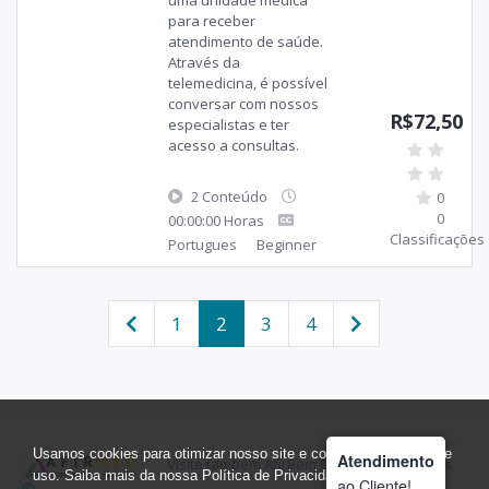
uma unidade médica
para receber
atendimento de saúde.
Através da
telemedicina, é possível
conversar com nossos
R$72,50
especialistas e ter
acesso a consultas.
2 Conteúdo
0
0
00:00:00 Horas
Classificações
Portugues
Beginner
1
2
3
4
Usamos cookies para otimizar nosso site e coletar estatísticas de
Atendimento
Visite também AfirBem Clube de Benefícios
uso. Saiba mais da nossa Política de Privacidade, LGPD em
ao Cliente!
®