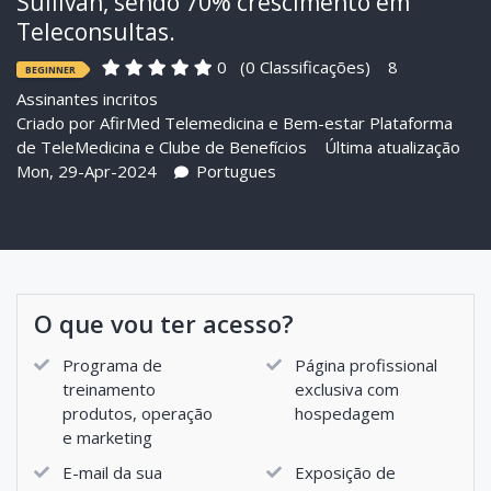
Sullivan, sendo 70% crescimento em
Teleconsultas.
0
(0 Classificações)
8
BEGINNER
Assinantes incritos
Criado por
AfirMed Telemedicina e Bem-estar Plataforma
de TeleMedicina e Clube de Benefícios
Última atualização
Mon, 29-Apr-2024
Portugues
O que vou ter acesso?
Programa de
Página profissional
treinamento
exclusiva com
produtos, operação
hospedagem
e marketing
E-mail da sua
Exposição de