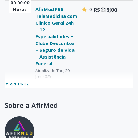
00:00:00
Horas
AfirMed F56
0
R$119,90
96
TeleMedicina com
Clínico Geral 24h
+ 12
Especialidades +
Clube Descontos
+ Seguro de Vida
+ Assistência
Funeral
Atualizado Thu, 30-
Jan-2025
+ Ver mais
00:00:00
Horas
AfirMed F55
0
R$109,90
3
TeleMedicina com
Sobre a AfirMed
Clínico Geral 24h
+ 12
Especialidades +
Clube Descontos
+ Seguro de Vida