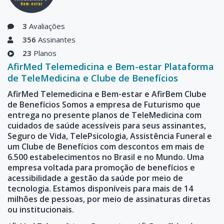
Atualizado Thu, 30-
Jan-2025
3
Avaliações
00:00:00
356
Assinantes
Horas
AfirMed F54
0
R$94,90
13
TeleMedicina com
23
Planos
Clínico Geral 24h
AfirMed Telemedicina e Bem-estar Plataforma
+ 12
de TeleMedicina e Clube de Benefícios
Especialidades +
AfirMed Telemedicina e Bem-estar e AfirBem Clube
Clube Descontos
de Benefícios Somos a empresa de Futurismo que
Atualizado Thu, 30-
entrega no presente planos de TeleMedicina com
Jan-2025
cuidados de saúde acessíveis para seus assinantes,
Seguro de Vida, TelePsicologia, Assistência Funeral e
um Clube de Benefícios com descontos em mais de
6.500 estabelecimentos no Brasil e no Mundo. Uma
empresa voltada para promoção de benefícios e
acessibilidade a gestão da saúde por meio de
tecnologia. Estamos disponíveis para mais de 14
milhões de pessoas, por meio de assinaturas diretas
ou institucionais.